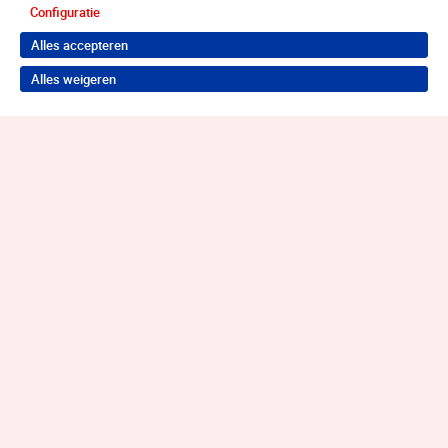
Configuratie
Alles accepteren
Alles weigeren
Terug naar boven
Wil je je probleem aanpakken?
Neem contact op voor de juiste hulp!
Contact opnemen