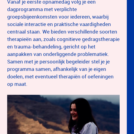
Vanaf je eerste opnamedag volg je een
dagprogramma met verplichte
groepsbijeenkomsten voor iedereen, waarbij
sociale interactie en praktische vaardigheden
centraal staan. We bieden verschillende soorten
therapieën aan, zoals cognitieve gedragstherapie
en trauma-behandeling, gericht op het
aanpakken van onderliggende problematiek.
Samen met je persoonlijk begeleider stel je je
programma samen, afhankelijk van je eigen
doelen, met eventueel therapiën of oefeningen
op maat.