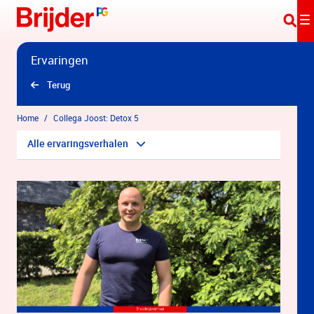
Overslaan en naar hoofdinhoud gaan
Ervaringen
Terug
Home
Collega Joost: Detox 5
Alle ervaringsverhalen