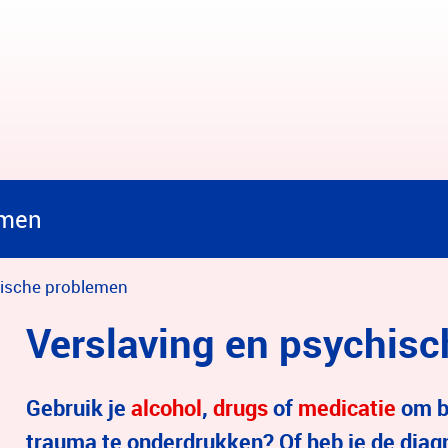
emen
hische problemen
Verslaving en psychis
Gebruik je
alcohol
,
drugs
of
medicatie
om b
trauma te onderdrukken? Of heb je de di