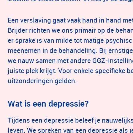
?
Een verslaving gaat vaak hand in hand me
wen?
Brijder richten we ons primair op de beha
laving?
er sprake is van milde tot matige psychi
meenemen in de behandeling. Bij ernstig
ving?
we nauw samen met andere GGZ-instellinge
ng?
juiste plek krijgt. Voor enkele specifieke
uitzonderingen gelden.
Wat is een depressie?
Tijdens een depressie beleef je nauwelijks
leven. We spreken van een depressie als j