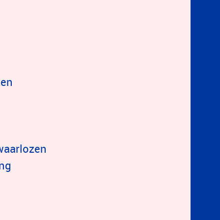
ben
rwaarlozen
ing