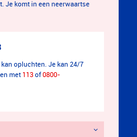
dt. Je komt in een neerwaartse
3
en kan opluchten. Je kan 24/7
llen met
113
of
0800-
?