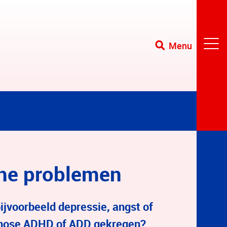
Menu
che problemen
ijvoorbeeld depressie, angst of
agnose ADHD of ADD gekregen?