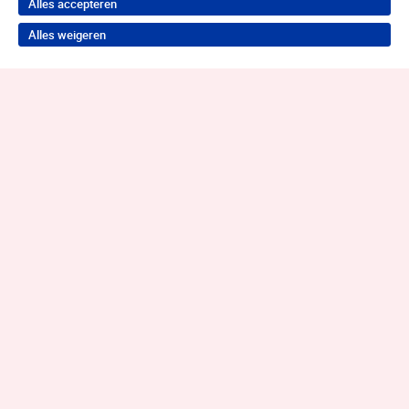
Alles accepteren
Alles weigeren
Terug naar boven
Wil je je probleem aanpakken?
Neem contact op voor de juiste hulp!
Contact opnemen