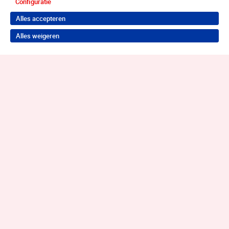
Configuratie
Alles accepteren
Alles weigeren
Terug naar boven
Wil je je probleem aanpakken?
Neem contact op voor de juiste hulp!
Contact opnemen