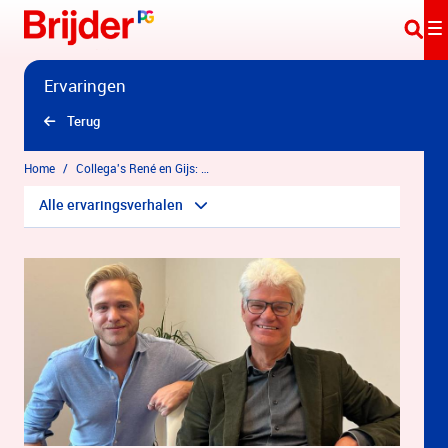
Overslaan en naar hoofdinhoud gaan
Ervaringen
Terug
Home
Collega's René en Gijs: Verslavingskliniek voor Persoonlijkheidsproblematiek
Alle ervaringsverhalen