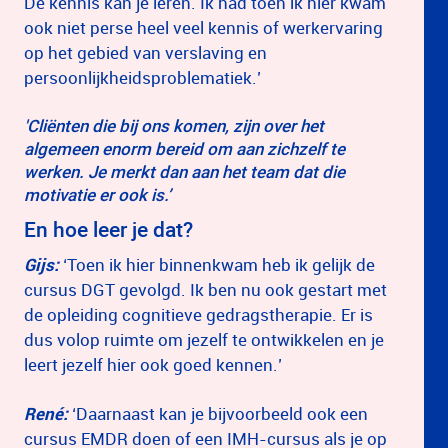
De kennis kan je leren. Ik had toen ik hier kwam
ook niet perse heel veel kennis of werkervaring
op het gebied van verslaving en
persoonlijkheidsproblematiek.’
'Cliënten die bij ons komen, zijn over het
algemeen enorm bereid om aan zichzelf te
werken. Je merkt dan aan het team dat die
motivatie er ook is.’
En hoe leer je dat?
Gijs:
‘Toen ik hier binnenkwam heb ik gelijk de
cursus DGT gevolgd. Ik ben nu ook gestart met
de opleiding cognitieve gedragstherapie. Er is
dus volop ruimte om jezelf te ontwikkelen en je
leert jezelf hier ook goed kennen.’
René:
‘Daarnaast kan je bijvoorbeeld ook een
cursus EMDR doen of een IMH-cursus als je op