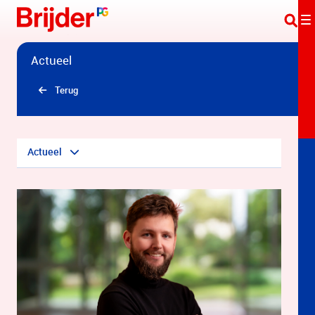
Overslaan en naar hoofdinhoud gaan
Actueel
Terug
Actueel