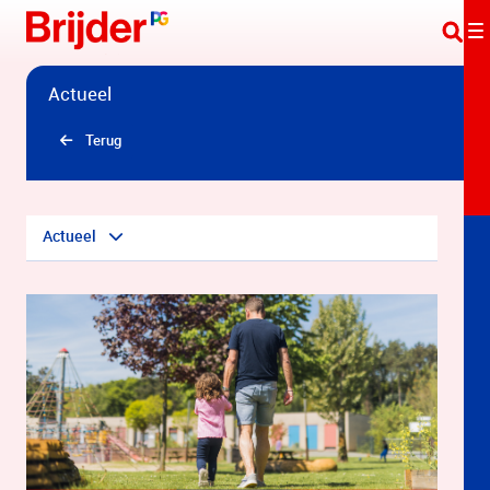
Overslaan en naar hoofdinhoud gaan
Actueel
Terug
Actueel