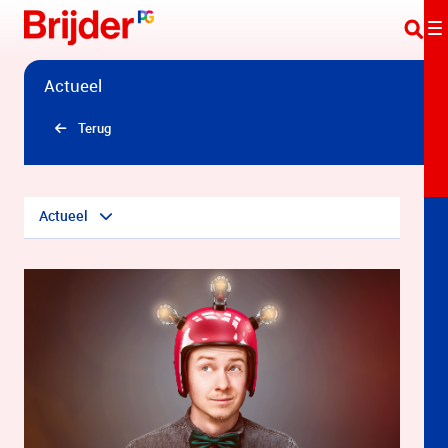
Overslaan en naar hoofdinhoud gaan
Actueel
Terug
Actueel