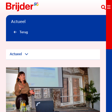
Overslaan en naar hoofdinhoud gaan
Actueel
Terug
Actueel