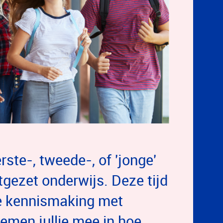
rste-, tweede-, of 'jonge'
tgezet onderwijs. Deze tijd
te kennismaking met
nemen jullie mee in hoe