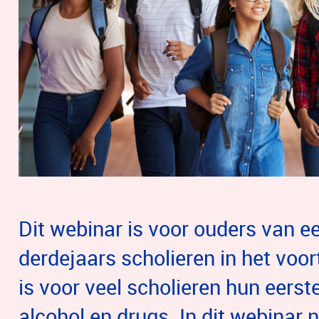
Dit webinar is voor ouders van ee
derdejaars scholieren in het voor
is voor veel scholieren hun eers
alcohol en drugs. In dit webinar 