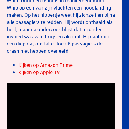
Whip. Door een technisch mankement moet
Whip op een van zijn vluchten een noodlanding
maken. Op het nippertje weet hij zichzelf en bijna
alle passagiers te redden. Hij wordt onthaald als
held, maar na onderzoek blijkt dat hij onder
invloed was van drugs en alcohol. Hij gaat door
een diep dal, omdat er toch 6 passagiers de
crash niet hebben overleefd.
Kijken op Amazon Prime
Kijken op Apple TV