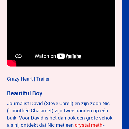
Crazy Heart | Trailer
Beautiful Boy
Journalist David (Steve Carell) en zijn zoon Nic
(Timothée Chalamet) zijn twee handen op één
buik. Voor David is het dan ook een grote schok
als hij ontdekt dat Nic met een
crystal meth
-