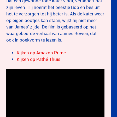
flat een gewonde rode kater vindt, verandert dat
zijn leven. Hij noemt het beestje Bob en besluit
het te verzorgen tot hij beter is. Als de kater weer
op eigen pootjes kan staan, wijkt hij niet meer
van James' zijde. De film is gebaseerd op het
waargebeurde verhaal van James Bowen, dat
ook in boekvorm te lezen is.
Kijken op Amazon Prime
Kijken op Pathé Thuis