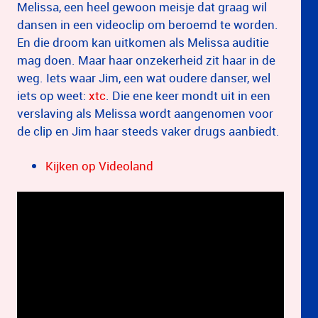
Melissa, een heel gewoon meisje dat graag wil
dansen in een videoclip om beroemd te worden.
En die droom kan uitkomen als Melissa auditie
mag doen. Maar haar onzekerheid zit haar in de
weg. Iets waar Jim, een wat oudere danser, wel
iets op weet:
xtc
. Die ene keer mondt uit in een
verslaving als Melissa wordt aangenomen voor
de clip en Jim haar steeds vaker drugs aanbiedt.
Kijken op Videoland