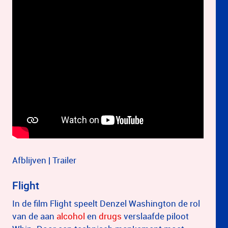
Afblijven | Trailer
Flight
In de film Flight speelt Denzel Washington de rol
van de aan
alcohol
en
drugs
verslaafde piloot