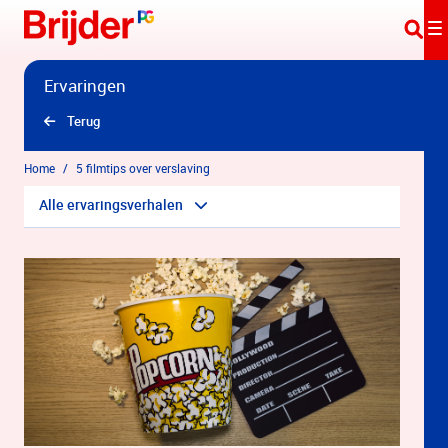
Overslaan en naar hoofdinhoud gaan
Ervaringen
Terug
Home
5 filmtips over verslaving
Alle ervaringsverhalen