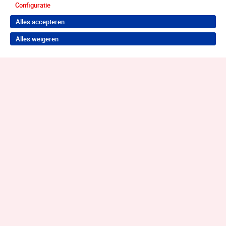
Configuratie
Alles accepteren
Alles weigeren
Terug naar boven
Wil je je probleem aanpakken?
Neem contact op voor de juiste hulp!
Contact opnemen