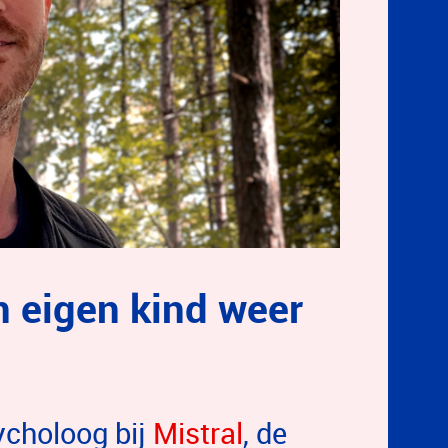
n eigen kind weer
ycholoog bij
Mistral
, de