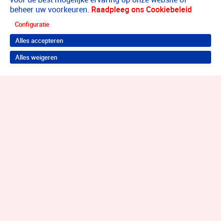
beheer uw voorkeuren.
Raadpleeg ons Cookiebeleid
Configuratie
Alles accepteren
Alles weigeren
Terug naar boven
Wil je je probleem aanpakken?
Neem contact op voor de juiste hulp!