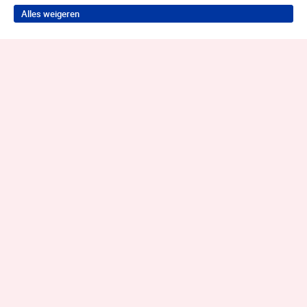
Alles weigeren
Terug naar boven
Wil je je probleem aanpakken?
Neem contact op voor de juiste hulp!
Contact opnemen
088 358 20 00