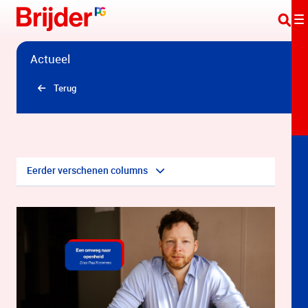
Overslaan en naar hoofdinhoud gaan
Actueel
Terug
Eerder verschenen columns