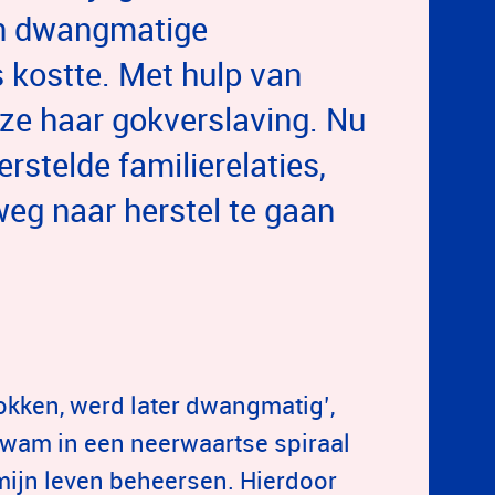
een dwangmatige
s kostte. Met hulp van
 ze haar gokverslaving. Nu
rstelde familierelaties,
eg naar herstel te gaan
okken, werd later dwangmatig’,
n kwam in een neerwaartse spiraal
mijn leven beheersen. Hierdoor