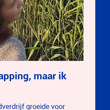
apping, maar ik
verdrijf groeide voor