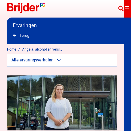
Overslaan en naar hoofdinhoud gaan
Ervaringen
Terug
Home
Angela: alcohol en verslavingskliniek voor persoonlijkheidsproblematiek
Alle ervaringsverhalen