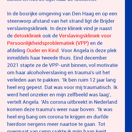
In de bosrijke omgeving van Den Haag en op een
steenworp afstand van het strand ligt de Brijder
verslavingskliniek. In deze kliniek vind je naast
de
detoxkliniek
ook de
Verslavingskliniek voor
Persoonlijkheidsproblematiek (VPP)
en de
afdeling
Ouder en Kind
. Voor Angela is deze plek
inmiddels haar tweede thuis. Eind december
2021 stapte ze de VPP-unit binnen, vol motivatie
om haar alcoholverslaving en trauma’s uit het
verleden aan te pakken. ‘Ik ben ruim 12 jaar lang
heel erg gepest. Dat was voor mij traumatisch. Ik
werd heel onzeker en mijn zelfbeeld was laag’,
vertelt Angela. 'Als corona uitbreekt in Nederland
komen deze trauma’s weer naar boven. ‘Ik was
heel erg bang om corona te krijgen en durfde
hierdoor nergens meer naartoe te gaan. Tot
overmaat van ramp raakte ik mijn baan kwijt.